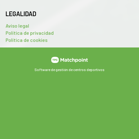
LEGALIDAD
Aviso legal
Política de privacidad
Política de cookies
Software de gestión de centros deportivos
Las cookies de este sitio web se usan para personalizar el
contenido y los anuncios, ofrecer funciones de redes sociales
y analizar el tráfico. Además, compartimos información
sobre el uso que haga del sitio web con nuestros partners de
redes sociales, publicidad y análisis web, quienes pueden
combinarla con otra información que les haya proporcionado
o que hayan recopilado a partir del uso que haya hecho de sus
servicios.