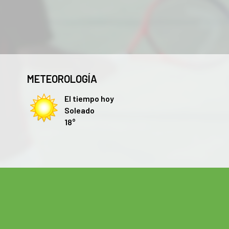
METEOROLOGÍA
El tiempo hoy
Soleado
18°
Las cookies de este sitio web se usan para personalizar el co