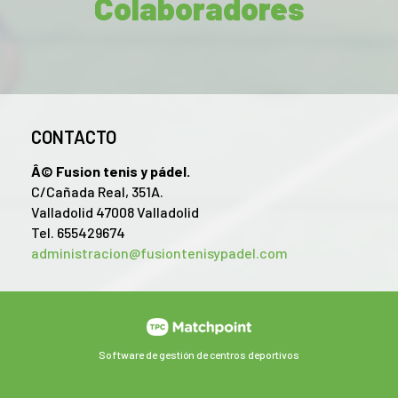
Colaboradores
CONTACTO
Â© Fusion tenis y pádel.
C/Cañada Real, 351A.
Valladolid 47008 Valladolid
Tel. 655429674
administracion@fusiontenisypadel.com
Software de gestión de centros deportivos
ntenido y los anuncios, ofrecer funciones de redes sociales y 