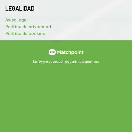
LEGALIDAD
Aviso legal
Política de privacidad
Política de cookies
Software de gestión de centros deportivos
Las cookies de este sitio web se usan para personalizar el
contenido y los anuncios, ofrecer funciones de redes sociales
y analizar el tráfico. Además, compartimos información
sobre el uso que haga del sitio web con nuestros partners de
redes sociales, publicidad y análisis web, quienes pueden
combinarla con otra información que les haya proporcionado
o que hayan recopilado a partir del uso que haya hecho de sus
servicios.